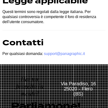
Legge applicabile
Questi termini sono regolati dalla legge italiana. Per
qualsiasi controversia è competente il foro di residenza
dell'utente consumatore.
Contatti
Per qualsiasi domanda:
support@panagraphic.it
Hai un
Via Paradiso, 16
progetto in
25020 - Flero
mente?
(BS)
Parliamone!