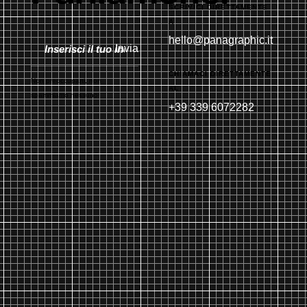
SCRIVICI DIRETTAMENTE
A
hello@panagraphic.it
Invia
CHIAMACI DIRETTAMENTE
Non preoccuparti, non
AL
spammiamo nessuno!
+39 339 6072282